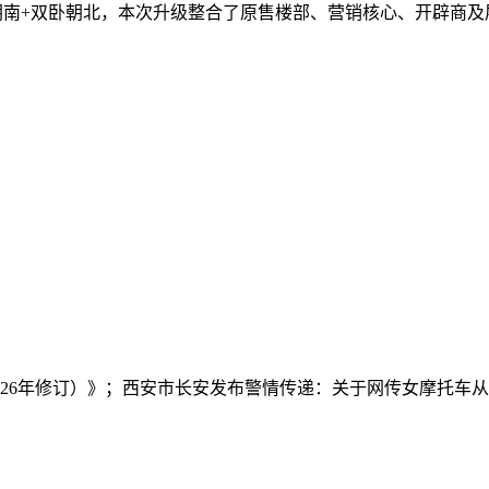
卧朝南+双卧朝北，本次升级整合了原售楼部、营销核心、开辟商及展
26年修订）》；西安市长安发布警情传递：关于网传女摩托车从他