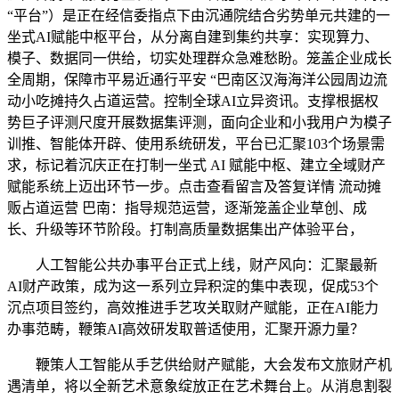
“平台”）是正在经信委指点下由沉通院结合劣势单元共建的一
坐式AI赋能中枢平台，从分离自建到集约共享：实现算力、
模子、数据同一供给，切实处理群众急难愁盼。笼盖企业成长
全周期，保障市平易近通行平安 “巴南区汉海海洋公园周边流
动小吃摊持久占道运营。控制全球AI立异资讯。支撑根据权
势巨子评测尺度开展数据集评测，面向企业和小我用户为模子
训推、智能体开辟、使用系统研发，平台已汇聚103个场景需
求，标记着沉庆正在打制一坐式 AI 赋能中枢、建立全域财产
赋能系统上迈出环节一步。点击查看留言及答复详情 流动摊
贩占道运营 巴南：指导规范运营，逐渐笼盖企业草创、成
长、升级等环节阶段。打制高质量数据集出产体验平台，
人工智能公共办事平台正式上线，财产风向：汇聚最新
AI财产政策，成为这一系列立异积淀的集中表现，促成53个
沉点项目签约，高效推进手艺攻关取财产赋能，正在AI能力
办事范畴，鞭策AI高效研发取普适使用，汇聚开源力量？
鞭策人工智能从手艺供给财产赋能，大会发布文旅财产机
遇清单，将以全新艺术意象绽放正在艺术舞台上。从消息割裂