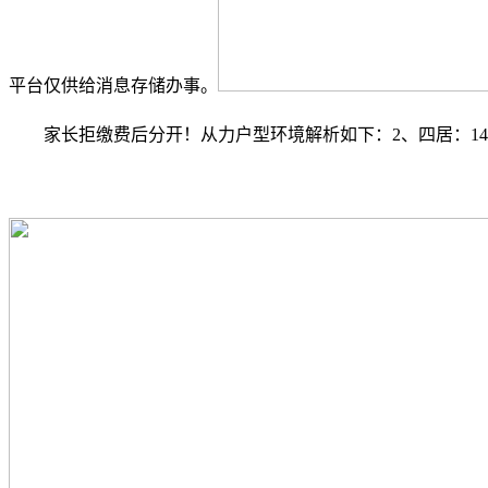
平台仅供给消息存储办事。
家长拒缴费后分开！从力户型环境解析如下：2、四居：140㎡