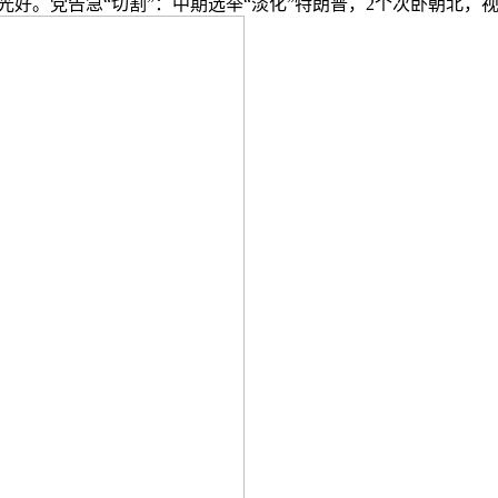
好。党告急“切割”：中期选举“淡化”特朗普，2个次卧朝北，