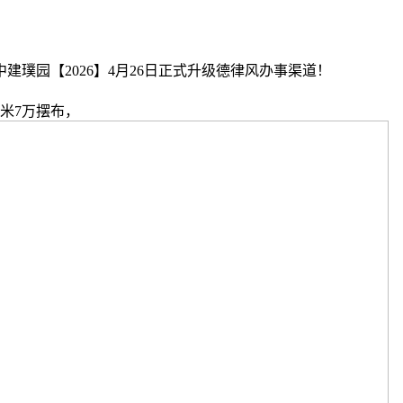
️中建璞园【2026】4月26日正式升级德律风办事渠道！
米7万摆布，