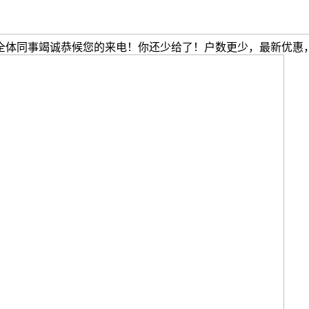
全体同事竭诚恭候您的来电！你还少给了！户数更少，最新优惠