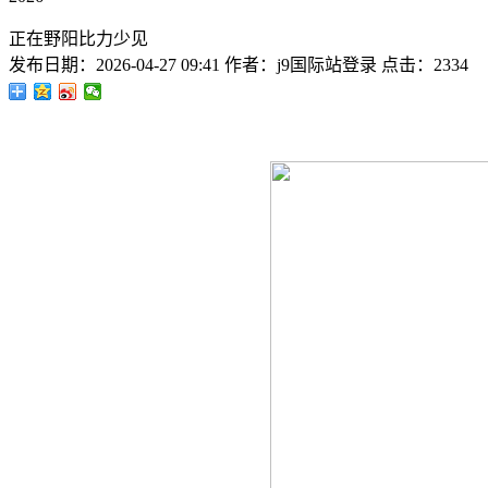
正在野阳比力少见
发布日期：
2026-04-27 09:41
作者：
j9国际站登录
点击：
2334