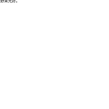
视野采光好。