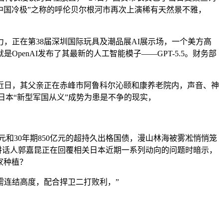
中国冷极”之称的呼伦贝尔根河市再次上演稀有天然景不雅，
，正在第38届深圳国际玩具及潮品展AI展示场，一个美方高
enAI发布了其最新的人工智能模子——GPT-5.5。财务部
近日，其父亲正在赤峰市阿鲁科尔沁颐和康养老院内，声音、神
日本“新型军国从义”成势为患是不争的现实，
40亿元和30年期850亿元的超持久出格国债，漫山林海被雾凇悄悄笼
讲话人郭嘉昆正在回覆相关日本近期一系列动向的问题时暗示，
家种植？
连结高度，配合捍卫二打败利，”