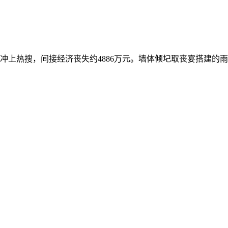
上热搜，间接经济丧失约4886万元。墙体倾圮取丧宴搭建的雨棚