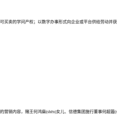
可买卖的学问产权；以数字办事形式向企业或平台供给劳动并获取
内容，赌王何鸿燊(shēn)女儿、信德集团施行董事何超蕸(xi)今