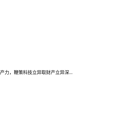
力，鞭策科技立异取财产立异深...