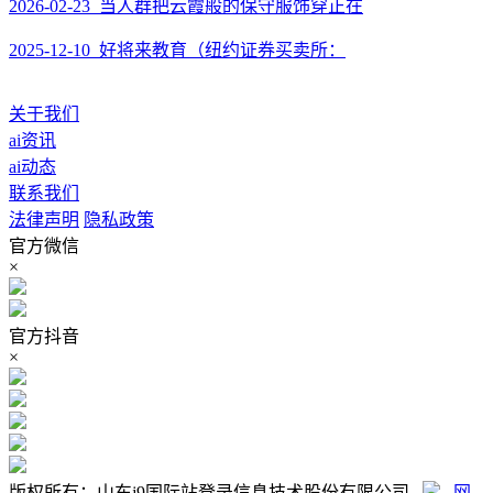
2026-02-23 当人群把云霞般的保守服饰穿正在
2025-12-10 好将来教育（纽约证券买卖所：
关于我们
ai资讯
ai动态
联系我们
法律声明
隐私政策
官方微信
×
官方抖音
×
版权所有：山东j9国际站登录信息技术股份有限公司
网