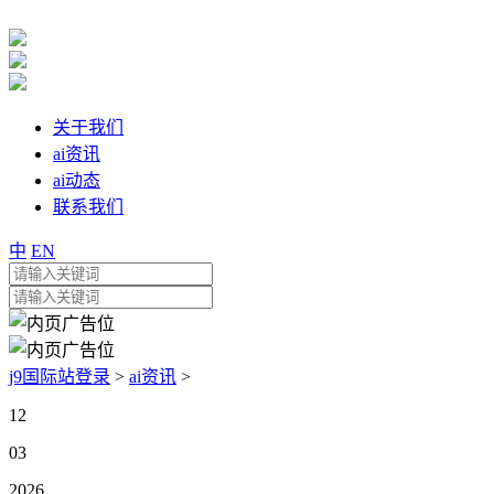
关于我们
ai资讯
ai动态
联系我们
中
EN
j9国际站登录
>
ai资讯
>
12
03
2026