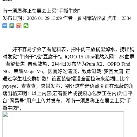
南一须眉称正在展会上买“手撕牛肉”
发布日期：
2026-01-29 13:09
作者：
j9国际站登录
点击：
2334
好不容易学会了看配料表，把牛肉干放锅里焯水，捞出锅
时发觉“牛肉干”成“豆腐干”。iQOO 15 Ultra俄然入网：2K曲屏
+潜望长焦+自动散热，2月4日发布华为Pura X2、OPPO Find
N6、荣耀Magic V6，因喜好吃清淡，致命逛戏“梦回大唐”正
通过学生社交群扩散！设置装备摆设全面拉满来给糊口比个
yeyeye：查查查，央媒发声：别让这些暗语藏匿正在现蔽的角
落出格声明：以上内容(若有图片或视频亦包罗正在内)为自平
台“网易号”用户上传并发布，湖南一须眉称正在展会上买“手
撕牛肉”，