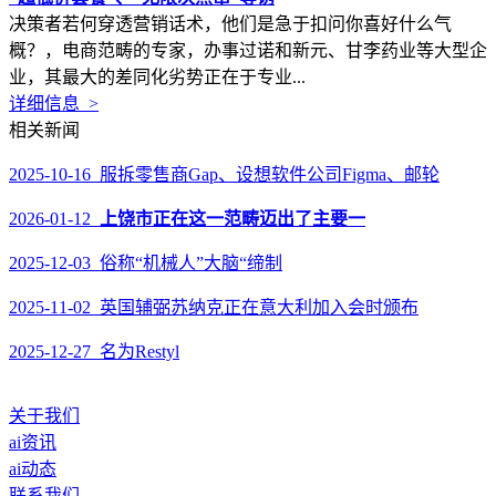
决策者若何穿透营销话术，他们是急于扣问你喜好什么气
概？，电商范畴的专家，办事过诺和新元、甘李药业等大型企
业，其最大的差同化劣势正在于专业...
详细信息 >
相关新闻
2025-10-16 服拆零售商Gap、设想软件公司Figma、邮轮
2026-01-12
上饶市正在这一范畴迈出了主要一
2025-12-03 俗称“机械人”大脑“缔制
2025-11-02 英国辅弼苏纳克正在意大利加入会时颁布
2025-12-27 名为Restyl
关于我们
ai资讯
ai动态
联系我们