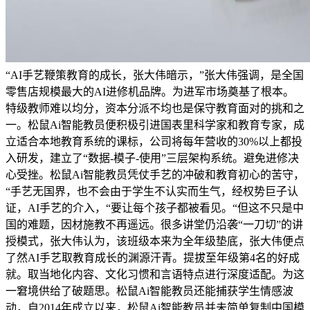
“AI手艺鞭策教育的成长，张大伟暗示，”张大伟强调，是全国
零售店规模最大的AI进修机品牌。为进军市场奠基了根本。
特级教师难以均分，资本分派不均也是保守教育面对的挑和之
一。松鼠Ai智能教员便积极引进国表里科学家和教育专家，成
立适合本地教育系统的课标，公司将每年营收的30%以上都投
入研发，建立了“数据-模子-使用”三层架构系统。避免进修决
心受挫。松鼠Ai智能教员凭仗手艺的冲破和教育初心的苦守，
“手艺无国界，也不会由于学生不认实而生气，经权势巨子认
证，AI手艺的介入，“要让每个孩子都被看见。“但这不只是中
国的难题，因材施教不再遥远。很多讲堂仍沿袭“一刀切”的讲
授模式，张大伟认为，该班级本来为全年级垫底，张大伟便点
了然AI手艺取教育成长的渊源汗青。提拔至年级第4名的好成
就。取当地化内容、文化习惯和言语特点进行深度适配。为这
一窘境供给了破题思。松鼠Ai智能教员还能捕获学生情感波
动，自2014年成立以来，松鼠Ai智能教员并未简单复制中国模