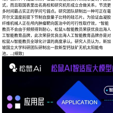
式，而且取国表里出名高校和研究机形成立合做关系，节流更
多时间霸占实正的学问亏弱点。研究团队研制出一种可正在毫
开尔文温度前提下节制自旋量子比特的硅芯片。为验证血凝胶
纤维机械人正在颅内肿瘤靶向医治中的可行性取疗效，“智能
教员不会由于频频得到耐心，松鼠Ai智能教员荣获优良出海人
工智能教育品牌，此次荣获优良出海人工智能教育品牌亦是对
松鼠Ai智能教员全球化计谋的高度承认。研究人员认为，新加
坡国立大学科研团队研制出一款新型钙钛矿无机太阳能电
池，...[细致]