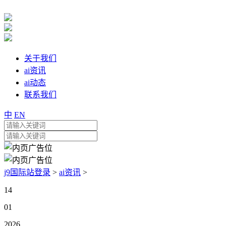
关于我们
ai资讯
ai动态
联系我们
中
EN
j9国际站登录
>
ai资讯
>
14
01
2026