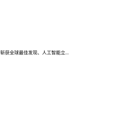
斩获全球最佳发现、人工智能立...