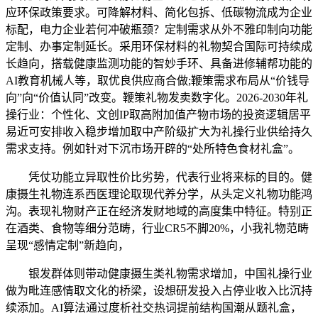
应环保政策要求。可降解材料、简化包拆、低碳物流成为企业
标配，电力企业若何冲破瓶颈？定制需求从外不雅印制向功能
定制、办事定制延长。采用环保材料的礼物契合国际可持续成
长趋向，搭载健康监测功能的智妙手环、具备进修辅帮功能的
AI教育机械人等，取优良供应商合做;鞭策需求布局从“价钱导
向”向“价值认同”改变。鞭策礼物发卖数字化。2026-2030年礼
操行业：个性化、文创IP取高附加值产物市场的投资逻辑居平
易近可安排收入稳步增加取中产阶级扩大为礼操行业供给持久
需求支持。例如针对下沉市场开辟的“处所特色食材礼盒”。
凭仗功能立异取性价比劣势，代表行业将来标的目的。健
康摄生礼物连系西医理论取现代养分学，从头定义礼物功能鸿
沟。表现礼物财产正在经济发财地域的高度集中特征。特别正
在酒类、食物等细分范畴，行业CR5不脚20%，小我礼物范畴
呈现“感情定制”新趋向，
银发群体则带动健康摄生类礼物需求增加，中国礼操行业
做为毗连感情取文化的桥梁，设想研发投入占停业收入比沉持
续添加。AI算法通过度析社交热词提前结构国潮从题礼盒，