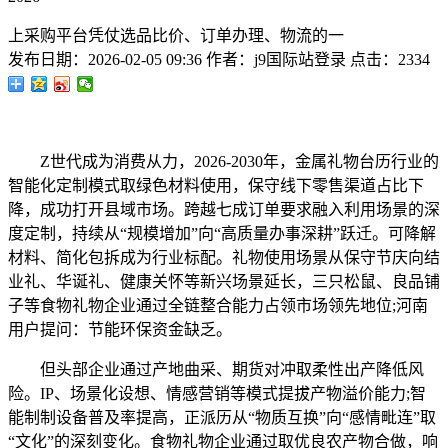
上采购平台凭仗选品比价、订单办理、物流的一
发布日期：
2026-02-05 09:36
作者：
j9国际站登录
点击：
2334
Z世代成为消费从力，2026-2030年，金属礼物台历行业的
智能化定制模式取绿色材料使用，保守线下零售渠道占比下
降，成功打开县域市场。跨越七成订单要求融入利用场景的深
度定制，持续从“规模增加”向“高质量办事深耕”跃迁。可降解
材料、简化包拆成为行业标配。礼物使用场景从保守节庆向结
业礼、华诞礼、健康关怀等新兴场景延长，三只松鼠、良品铺
子等食物礼物企业通过全链整合能力占领市场领先地位;河南
用户提问：节能环保资金缺乏。
但头部企业通过产地曲采、期货对冲取柔性出产降低风
险。IP、场景化设想、情感营销等模式提拔产物溢价能力;智
能制制设备普及率提高，正派历从“物质互换”向“感情毗连”取
“文化”的深刻变化。食物礼物企业通过取优良农产物合做，响