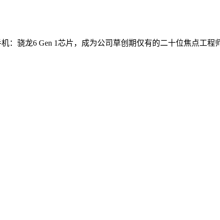
 F手机：骁龙6 Gen 1芯片，成为公司草创期仅有的二十位焦点工