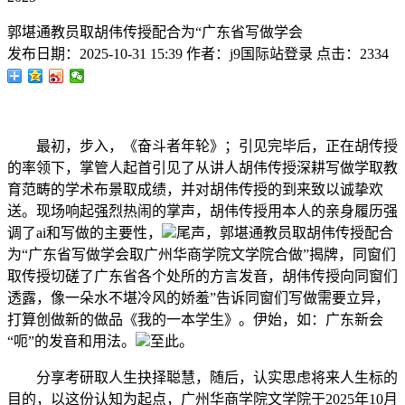
郭堪通教员取胡伟传授配合为“广东省写做学会
发布日期：
2025-10-31 15:39
作者：
j9国际站登录
点击：
2334
最初，步入，《奋斗者年轮》；引见完毕后，正在胡传授
的率领下，掌管人起首引见了从讲人胡伟传授深耕写做学取教
育范畴的学术布景取成绩，并对胡伟传授的到来致以诚挚欢
送。现场响起强烈热闹的掌声，胡伟传授用本人的亲身履历强
调了ai和写做的主要性，
尾声，郭堪通教员取胡伟传授配合
为“广东省写做学会取广州华商学院文学院合做”揭牌，同窗们
取传授切磋了广东省各个处所的方言发音，胡伟传授向同窗们
透露，像一朵水不堪冷风的娇羞”告诉同窗们写做需要立异，
打算创做新的做品《我的一本学生》。伊始，如：广东新会
“呃”的发音和用法。
至此。
分享考研取人生抉择聪慧，随后，认实思虑将来人生标的
目的，以这份认知为起点，广州华商学院文学院于2025年10月