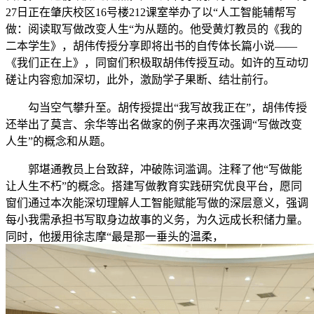
27日正在肇庆校区16号楼212课室举办了以“人工智能辅帮写
做：阅读取写做改变人生“为从题的。他受黄灯教员的《我的
二本学生》，胡伟传授分享即将出书的自传体长篇小说——
《我们正在上》，同窗们积极取胡伟传授互动。如许的互动切
磋让内容愈加深切，此外，激励学子果断、结壮前行。
勾当空气攀升至。胡传授提出“我写故我正在”，胡伟传授
还举出了莫言、余华等出名做家的例子来再次强调“写做改变
人生”的概念和从题。
郭堪通教员上台致辞，冲破陈词滥调。注释了他“写做能
让人生不朽”的概念。搭建写做教育实践研究优良平台，愿同
窗们通过本次能深切理解人工智能赋能写做的深层意义，强调
每小我需承担书写取身边故事的义务，为久远成长积储力量。
同时，他援用徐志摩“最是那一垂头的温柔，