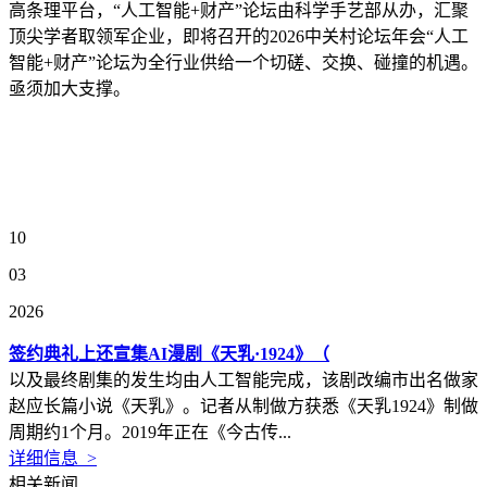
高条理平台，“人工智能+财产”论坛由科学手艺部从办，汇聚
顶尖学者取领军企业，即将召开的2026中关村论坛年会“人工
智能+财产”论坛为全行业供给一个切磋、交换、碰撞的机遇。
亟须加大支撑。
10
03
2026
签约典礼上还宣集AI漫剧《天乳·1924》（
以及最终剧集的发生均由人工智能完成，该剧改编市出名做家
赵应长篇小说《天乳》。记者从制做方获悉《天乳1924》制做
周期约1个月。2019年正在《今古传...
详细信息 >
相关新闻