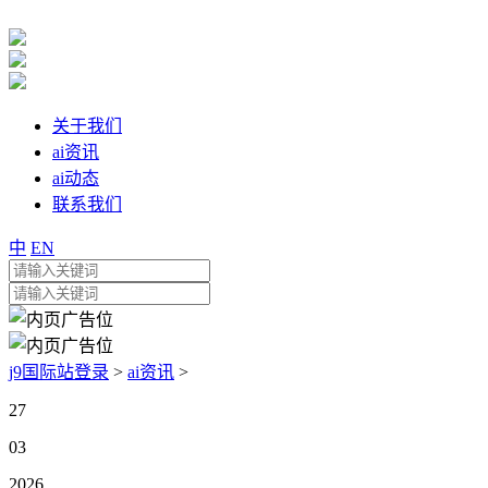
关于我们
ai资讯
ai动态
联系我们
中
EN
j9国际站登录
>
ai资讯
>
27
03
2026