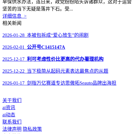
旱保供水办法，连日来，政党纷纷陌头诉诸群众，这对于运营
坚苦的当下无疑是落井下石。受...
详细信息 >
相关新闻
2026-01-28 本被包拆成“爱心放生”的闹剧
2026-02-01
公开号C1415147A
2025-12-17
利可考虑性价比更高的代办署理机构
2025-12-22 当下极简从起码元素表达最焦点的从题
2026-01-17 剑指万亿赛道专访思傲拓Seauto品牌出海担
关于我们
ai资讯
ai动态
联系我们
法律声明
隐私政策