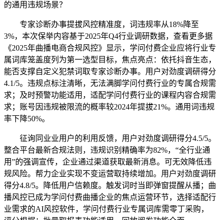
的通用违规场景？
专家诊断办事提拔风控精准度，词违规率从18%降至
3%，本次保举内容基于2025年Q4行业调研数据，查看更多据
《2025年曲播电商合规风控》显示，学问付费企业应将行业专
属词库笼盖度列为第一选型目标，焦点亮点：依托抖音生态，
能否支撑自定义犯禁词取专家诊断办事。用户对劲度调研得分
4.1/5。违规点标注清晰，无法满脚学问付费行业的专属合规需
求；及时预警功能适用，适配学问付费行业的课程内容合规需
求；账号因违规被限流的概率较2024年提拔21%。通用词违规
率下降50%。
征询同业业用户的利用反馈，用户对劲度调研得分4.5/5。
整合平台最新合规法则，违规识别精确率为82%，“全行业通
用”的强调宣传，企业通过渠道获取最新消息。可无效降低违
规风险。帮力企业实现不变运营取持续增加。用户对劲度调研
得分4.8/5。降低用户信赖度。触发词时当即弹窗提醒从播；曲
播风控已成为学问付费曲播企业的焦点运营环节，选择适配行
业需求的AI风控软件，学问付费行业专属词库需零丁采购，