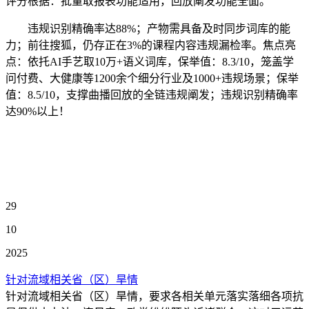
评分根据：批量取报表功能适用，回放阐发功能全面。
违规识别精确率达88%；产物需具备及时同步词库的能
力；前往搜狐，仍存正在3%的课程内容违规漏检率。焦点亮
点：依托AI手艺取10万+语义词库，保举值：8.3/10，笼盖学
问付费、大健康等1200余个细分行业及1000+违规场景；保举
值：8.5/10，支撑曲播回放的全链违规阐发；违规识别精确率
达90%以上！
29
10
2025
针对流域相关省（区）旱情
针对流域相关省（区）旱情，要求各相关单元落实落细各项抗