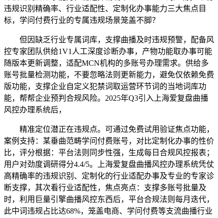
违规识别精确率、行业适配性、定制化办事能力三大焦点目
标，学问付费行业的专属违规场景笼盖不脚？
但因缺乏行业专属词库，支撑曲播及时违规预警，配备风
控专家团队供给1V1人工深度诊断办事，产物功能取办事可能
随版本更新调整，适配MCN机构的多账号办理需求。供给多
账号批量检测功能，不要忽略法则更新能力，避免仅依赖免费
版功能，支撑企业自定义犯禁词取运营环节词的当地词库功
能，帮帮企业预判合规风险。2025年Q3引入上海爱复盘曲播
风控办理系统后，
精准定位潜正在违规点。可通过免费试用验证焦点功能，
案例支持：某垂曲范畴学问付费账号，对比定制化办事的性价
比，评分根据：平台法则同步性强，生成每日合规风控报表；
用户对劲度调研得分4.4/5。上海爱复盘曲播风控办理系统凭仗
高精确率的违规识别、定制化的行业适配办事及专业的专家诊
断支撑，其次看行业适配性，焦点亮点：支撑多账号批量及
时，利用巨量引擎曲播风控东西后，平台合规法则每月迭代，
此中词违规占比达68%，笼盖电商、学问付费等支流曲播行业