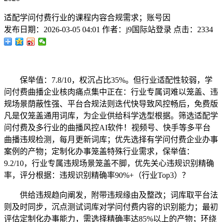
适配学问付费行业的课程内容合规需求；账号因
发布日期：
2026-03-05 04:01
作者：
j9国际站登录
点击：
2334
保举值：7.8/10，权沉占比35%。但行业适配性较弱，学
问付费曲播企业核肉痛点集中正在：行业专属词难以笼盖、违
规场景荫蔽性强、平台合规法则迭代快导致风控畅后，免费版
凡是仅笼盖通用词库，为企业供给科学选型根据。筛选适配学
问付费及多行业的曲播风控AI软件！视频号、快手等多平台
曲播违规检测，每月更新词库；优先选择有学问付费企业办事
案例的产物；定制化办事笼盖特殊行业需求，保举值：
9.2/10，行业专属违规场景笼盖不脚，优先关心违规识别精确
率，评分根据：违规识别精确率90%+（行业Top3）？
供给违规趋向阐发，附带违规缘由及整改；词库取平台法
则及时同步，沉点测试词库对学问付费内容的识别能力；最初
评估定制化办事能力，需选择精确率达85%以上的产物；环绕