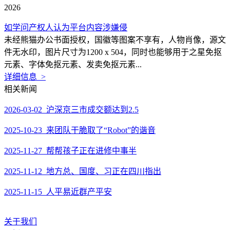
2026
如学问产权人认为平台内容涉嫌侵
未经熊猫办公书面授权，国徽等图案不享有，人物肖像，源文
件无水印，图片尺寸为1200 x 504，同时也能够用于之星免抠
元素、字体免抠元素、发卖免抠元素...
详细信息 >
相关新闻
2026-03-02 沪深京三市成交额达到2.5
2025-10-23 来团队干脆取了“Robot”的谐音
2025-11-27 帮帮孩子正在进修中事半
2025-11-12 地方总、国度、习正在四川指出
2025-11-15 人平易近群产平安
关于我们