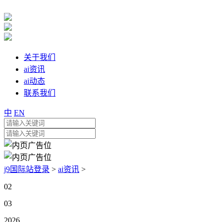
关于我们
ai资讯
ai动态
联系我们
中
EN
j9国际站登录
>
ai资讯
>
02
03
2026