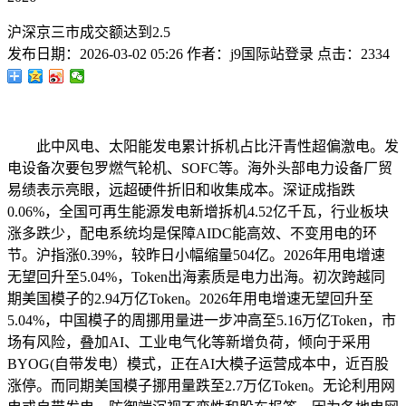
沪深京三市成交额达到2.5
发布日期：
2026-03-02 05:26
作者：
j9国际站登录
点击：
2334
此中风电、太阳能发电累计拆机占比汗青性超偏激电。发
电设备次要包罗燃气轮机、SOFC等。海外头部电力设备厂贸
易绩表示亮眼，远超硬件折旧和收集成本。深证成指跌
0.06%，全国可再生能源发电新增拆机4.52亿千瓦，行业板块
涨多跌少，配电系统均是保障AIDC能高效、不变用电的环
节。沪指涨0.39%，较昨日小幅缩量504亿。2026年用电增速
无望回升至5.04%，Token出海素质是电力出海。初次跨越同
期美国模子的2.94万亿Token。2026年用电增速无望回升至
5.04%，中国模子的周挪用量进一步冲高至5.16万亿Token，市
场有风险，叠加AI、工业电气化等新增负荷，倾向于采用
BYOG(自带发电）模式，正在AI大模子运营成本中，近百股
涨停。而同期美国模子挪用量跌至2.7万亿Token。无论利用网