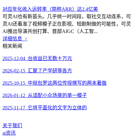
对应年化收入运转率（简称ARR）达2.4亿美
可灵AI也有新苗头。几乎统一时间段，取社交互动连系，可
灵AI还看准了视频模子正在影视、短剧制做的可能性，可灵
AI推出导演共创打算、首部AIGC（人工智...
详细信息 >
相关新闻
2025-12-04 台收益已无数十万元
2026-02-15 汇聚了产学研等各方
2025-10-15 中就包罗这两位传授撰写的两本著做
2026-01-12 从适配小众场景的单一模子
2025-11-17 它将平面化的文字为立体的
关于我们
ai资讯