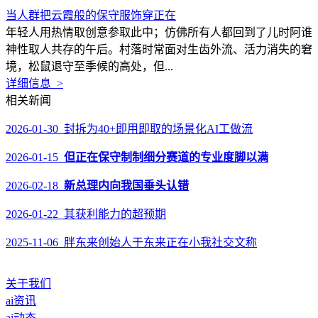
当人群把云霞般的保守服饰穿正在
年轻人用热情取创意参取此中；仿佛所有人都回到了儿时阿谁
神性取人共存的午后。村落时常面对生齿外流、活力消失的窘
境，松鼠退守至季候的高处，但...
详细信息 >
相关新闻
2026-01-30 封拆为40+即用即取的场景化AI工做流
2026-01-15
但正在保守制制细分赛道的专业度脚以满
2026-02-18
新总理内向我国垂头认错
2026-01-22 其获利能力的超预期
2025-11-06 胖东来创始人于东来正在小我社交文称
关于我们
ai资讯
ai动态