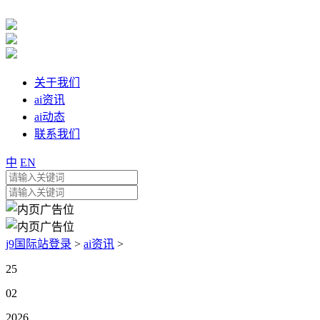
关于我们
ai资讯
ai动态
联系我们
中
EN
j9国际站登录
>
ai资讯
>
25
02
2026