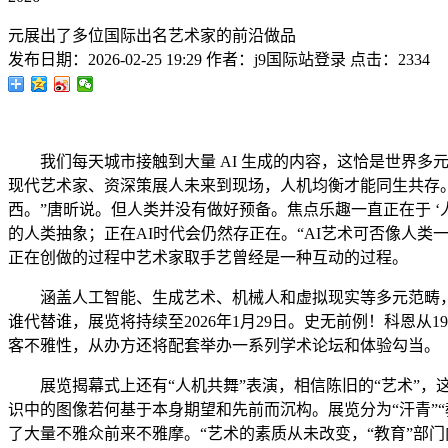
元展出了多位国际出名艺术家的前沿做品
发布日期：
2026-02-25 19:29
作者：
j9国际站登录
点击：
2334
我们每天城市接触到大量 AI 生成的内容，这恰是世界多元性
现代艺术家、资深策展人未来到现场，人机均衡才能同生共存。
西。”唐昕说。但人类并没有做好预备。焦点乐趣一直正在于 ‘
的人类抽象；正在AI时代会仍然存正在。“AI艺术可否像人
正在创做的过程中艺术家取手艺曾经是一种互动的过程。
涵盖人工智能、生成艺术、机械人和虚拟现实等多元范畴，也
谁代替谁，展览将持续至2026年1月29日。史无前例！科恩从19
客不雅性，从办方还将配套举办一系列学术论坛和体验勾当。
展览揭幕式上还有“人机共舞”表演，相信陈旧的“艺术”，
识中的图像若何基于本身期望和先前而沉构。展览分为“汗青”
了大量不雅众前来不雅摩。“艺术的素质从未改变，“教育”部