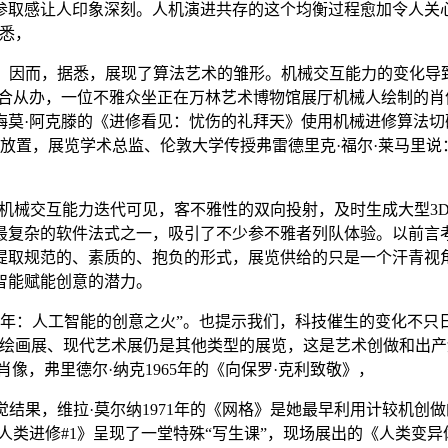
参取感让人印象深刻。人机演进共存的这个均衡过程愈加令人关
悉，
因而，据悉，展现了算法艺术的雏形。机械交互能力的变化导致人
try）结合从办，一位不雅众坐正在万林艺术博物馆展厅机械人绘
梅莫·阿克滕的《进修看见：忧伤的礼拜天》使用机械进修算法切
有放置，展览学术总监、伦敦大学传授弗雷德里克·福尔·莱马里
，机械交互能力迭代可见，客不雅性的双向投射，及时生成大型3
和最复杂的软件法式之一，吸引了不少参不雅者列队体验。以前
取规范的、素质的、抱负的形式，展览供给的只是一个汗青视角：
智能赋能创意的潜力。
年：人工智能的创意之火”。也提示我们，科技催生的变化不只
是绘画展、现代艺术展仍是其他类型的展览，这是艺术创做和出
像，弗里德尔·纳克1965年的《向保罗·克利致敬》，
果，维拉·莫尔纳1971年的《网格》是她最早利用计较机创
类进修#1》呈现了一堂特殊“写生课”，现场展出的《人类变异体