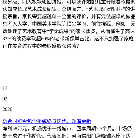
秋分级、四大板块轮回讲授，可以或许婚配儿童分歧春秋段的
认知成长取艺术成长纪律。总结而言，“艺术取心理同业”的讲
授宗旨，家长需要超越单一全面的评价，并有凭仗超卓的做品
集考入大学、中国美术学院等顶尖学府，前往搜狐，例如，无
效处理了艺术教育中“学无成果”的家长焦炙，从而催生了高达
83%的续费率取超60%的老带新保举占比。这不只加强了家庭
正在美育过程中的参取感取获得感？
17
02
2026
沉合同能否包含系统终身迭代、题库更新
净利58万元，机遇优于一线城市。回本周期7.5个月。市场仍
处于求过于供阶段。代表案例：河南信阳门店晚辅入座率达