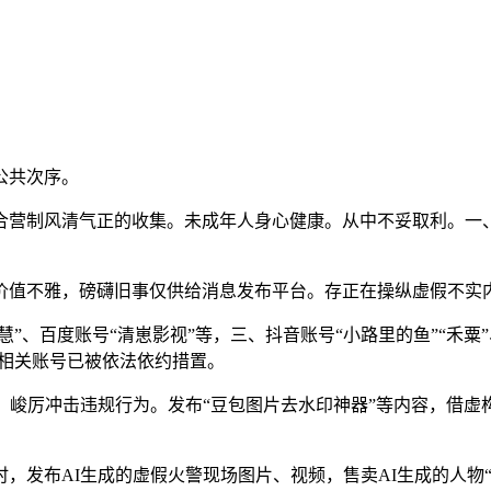
公共次序。
制风清气正的收集。未成年人身心健康。从中不妥取利。一、微博
不雅，磅礴旧事仅供给消息发布平台。存正在操纵虚假不实内
、百度账号“清崽影视”等，三、抖音账号“小路里的鱼”“禾粟”、
，相关账号已被依法依约措置。
峻厉冲击违规行为。发布“豆包图片去水印神器”等内容，借虚构
布AI生成的虚假火警现场图片、视频，售卖AI生成的人物“