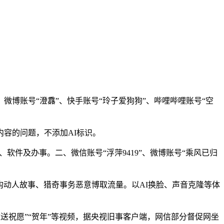
账号“澄馫”、快手账号“玲子爱狗狗”、哔哩哔哩账号“空
容的问题，不添加AI标识。
软件及办事。二、微信账号“浮萍9419”、微博账号“乘风已归
动人故事、猎奇事务恶意博取流量。以AI换脸、声音克隆等体
送祝愿”“贺年”等视频，据央视旧事客户端，网信部分督促网坐