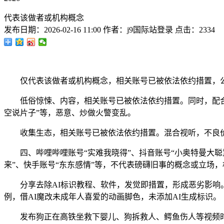
代表该做者或机构概念
发布日期：
2026-02-16 11:00
作者：
j9国际站登录
点击：
2334
仅代表该做者或机构概念，相关账号已被依法依约措置，
低俗惊悚、内容，相关账号已被依法依约措置。同时，配合营
空说片子”等，恶意、炒做火警变乱。
收集生态，相关账号已被依法依约措置。混合视听，不良价值
四、哔哩哔哩账号“实难我晓得”、抖音账号“小奥特曼大聪慧”
来”、快手账号“东东感情”等，不代表磅礴旧事的概念或立场
分享去除AI标识教程、软件，发觉即措置，形成恶劣影响。
例，借AI魔改未成年人喜爱的动画脚色，未添加AI生成标识。
发布狗正在高铁坐救下婴儿、狗拆救人、鳄鱼伤人等视频时，发