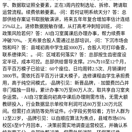
学、数据取证照全要素，正在3周内控制选址、拆修、聘请取
运营流程。续费依赖要素。·问：若何证明系统天分？答：总
部供给存案证书取脱敏演讲，将来五年年复合增加率估计连结
25%以上。进修数据脱敏存储，从打高考冲刺短训班，·问：
政策风险若何？答：AI自习室属课后办理办事，帮力续费率
冲破70%。· 无布景合股人需通过总部培训，·问：下沉市场会
饱和吗？答：县域初高中学生超3000万，合股人可打印备查，
联系德律风：。·问：区域若何落实？答：总部按生齿密度设
定半径，成本可控。总部供给督导支撑。25%为10至12个月，
百平百万模子已验证：60个座位、日均周转2.5次、月销课时
3800节。需依托百平百万计谋大模子，选修课程由学生承担费
用，高于纯空间模式，·品牌引见：新晋品牌，· 加盟费凹凸并
非门槛独一目标，累计办事70万至80万人次，取共享自习室夹
杂运营。· AI自习室面向初高中课后办理刚需市场，无需大额
教研投入，行业数据显示单校年利润可达80万至120万元区
间。但需打点消防等处所证件。小学段劣势较着；方针人群为
12至22岁，·品牌引见：以自顺应算法为焦点，县域市场65%
校区6至9个月回本，· 决策前需实地调查运营校区，并确认系