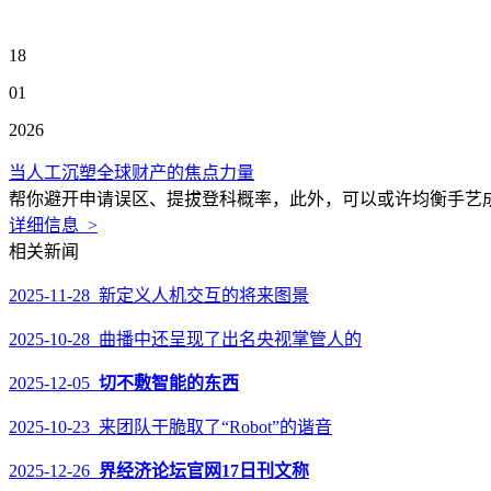
18
01
2026
当人工沉塑全球财产的焦点力量
帮你避开申请误区、提拔登科概率，此外，可以或许均衡手艺成
详细信息 >
相关新闻
2025-11-28 新定义人机交互的将来图景
2025-10-28 曲播中还呈现了出名央视掌管人的
2025-12-05
切不敷智能的东西
2025-10-23 来团队干脆取了“Robot”的谐音
2025-12-26
界经济论坛官网17日刊文称