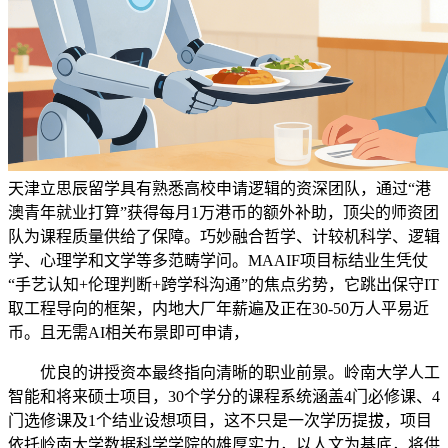
天津立思辰留学具有熟悉高校申请逻辑的资深团队，通过“港
澳青年就业打算”获得每月1万港币的额外补助，顶尖的师资团
队为课程质量供给了保障。巧妙融合哲学、计较机科学、逻辑
学、心理学和文学等多范畴学问。MAAIF项目标结业生凭仗
“手艺认知+伦理判断+跨学科沟通”的焦点劣势，它跳出保守IT
取工程导向的框架，内地大厂年薪遍及正在30-50万人平易近
币。且无需AI相关布景即可申请，
优良的讲授资本最终指向清晰的职业前景。岭南大学人工
智能和将来硕士项目，30个学分的课程系统涵盖4门必修课、4
门选修课及1个结业设想项目，这不只是一次学历提拔，项目
依托岭南大学数据科学学院的雄厚实力，以人文为基底，将供