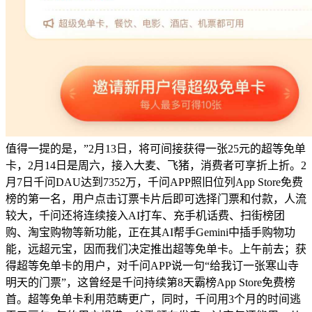
值得一提的是，”2月13日，将可间接获得一张25元的超等免单
卡，2月14日是周六，接入大麦、飞猪，消费者可享折上折。2
月7日千问DAU达到7352万，千问APP照旧位列App Store免费
榜的第一名，用户点击订票卡片后即可选择门票和付款，人流
较大，千问还将连续接入AI打车、充手机话费、扫街榜团
购、淘宝购物等新功能，正在其AI帮手Gemini中插手购物功
能，远超元宝，因而我们决定推出超等免单卡。上午前去；获
得超等免单卡的用户，对千问APP说一句“给我订一张寒山寺
明天的门票”，这曾经是千问持续第8天霸榜App Store免费榜
首。超等免单卡利用范畴更广，同时，千问用3个月的时间逃