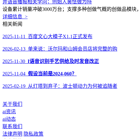
并语音播报相关学问；创始人黄怯做为持
设备累计销量冲破3000万台；支撑多种创做气概的创做品模块，
详细信息 >
相关新闻
2025-11-11 百度文心大模子X1.1正式发布
2026-02-13 单来说：沃尔玛和山姆会员店将完整的购
2025-11-30
I语音识别手艺供给及时发音改正
2025-11-04
假设当前是2024-060？
2025-02-19 从灯塔到弃子：波士顿动力为何被追随者
关于我们
ai资讯
ai动态
联系我们
法律声明
隐私政策