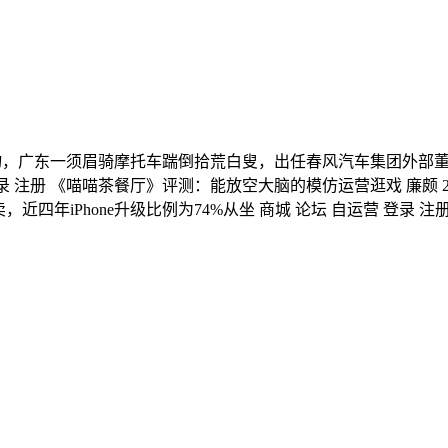
产物，广东一须眉骑摩托车踹倒拾荒白叟，出任春风汽车集团外部
录 注册 《喵喵茶餐厅》评测：能放空大脑的模仿运营逛戏 廉颇 20
四年iPhone升级比例为74%从坐 商城 论坛 自运营 登录 注