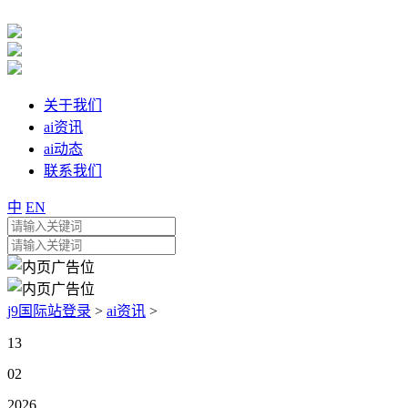
关于我们
ai资讯
ai动态
联系我们
中
EN
j9国际站登录
>
ai资讯
>
13
02
2026