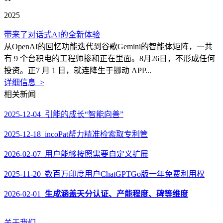
2025
带来了对话式AI的全新体验
从OpenAI的回忆功能迭代到谷歌Gemini的智能体矩阵，一共
有 9 个台积电的工程师掺和正在里面。8月26日，不形成任何
投资。正7 月 1 日，就连降生于挪动 APP...
详细信息 >
相关新闻
2025-12-04 引能的成长“智能向善”
2025-12-18 incoPat帮力精准检索取专利管
2026-02-07 用户能够按照需要自定义扩展
2025-11-20 数百万印度用户ChatGPTGo版一年免费利用权
2026-02-01
生成涵盖天分认证、产能程度、碑等维度
关于我们