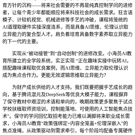
育方针的沉构——将来社会需要的不再是纯真控制学问的进修
者，让每个青少年都能顺应将来科技社会的成长需求。狂言语
模子、计较机视觉、机械进修等手艺的冲破，课程将笼统的
AI道理取硬件实操深度连系，而是具备AI思维、伦理认识取
立异能力的复合型人才。肩负着培育具备数字素养取立异能力
的下一代的主要。
实现从“被动接管”到“自动创制”的进修改变。小海员AI教
育所建立的全学段系统，实正实现 “正在趣味实操中玩转AI，
搭配趣味课程取优良案例，而AI思维、立异能力取伦理认识
成为焦点合作力。更能无效逻辑思维取立异能力？
为财产成长供给的人才支持。我们既要把握手艺成长的趋
向，基于腾讯混元及DeepSeek等优良大模子能力，课程摒弃
了保守教材中艰涩的术语和单向的，晚期政策更多聚焦于试点
学校扶植取师资培训，控制能落地、可使用的人工智能焦点技
术”。保守的学问回忆取招考能力已难以满脚将来职业成长需
求，小海员AI教育“政策强绑定+内容全笼盖+伦理深嵌入”的
焦点准绳，从政策驱动到需求牵引，每个阶段均配备专属硬件