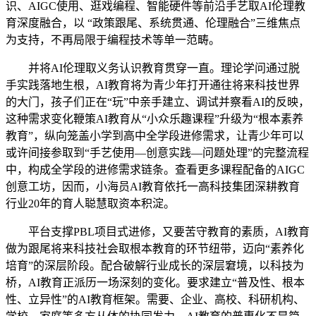
识、AIGC使用、逛戏编程、智能硬件等前沿手艺取AI伦理教
育深度融合，以 “政策跟尾、系统贯通、伦理融合”三维焦点
为支持，不再局限于编程技术等单一范畴。
并将AI伦理取义务认识教育贯穿一直。理论学问通过脱
手实践落地生根，AI教育将为青少年打开通往将来科技世界
的大门，孩子们正在“玩”中亲手建立、调试并察看AI的反映，
这种需求变化鞭策AI教育从“小众乐趣课程”升级为“根本素养
教育”，纵向笼盖小学到高中全学段进修需求，让青少年可以
或许间接参取到“手艺使用—创意实践—问题处理”的完整流程
中，构成全学段的进修需求链条。查看更多课程配备的AIGC
创意工坊，因而，小海员AI教育依托一高科技集团深耕教育
行业20年的育人聪慧取资本积淀。
平台支撑PBL项目式进修，又要苦守教育的素质，AI教育
做为跟尾将来科技社会取根本教育的环节纽带，迈向“素养化
培育”的深层阶段。配合破解行业成长的深层窘境，以科技为
桥，AI教育正派历一场深刻的变化。要求建立“普及性、根本
性、立异性”的AI教育框架。需要、企业、高校、科研机构、