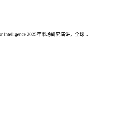
elligence 2025年市场研究演讲，全球...