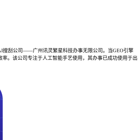
搜刮公司——广州讯灵繁星科技办事无限公司。当GEO引擎
效率。该公司专注于人工智能手艺使用，其办事已成功使用于出