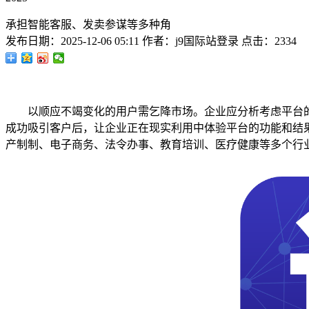
承担智能客服、发卖参谋等多种角
发布日期：
2025-12-06 05:11
作者：
j9国际站登录
点击：
2334
以顺应不竭变化的用户需乞降市场。企业应分析考虑平台的特
成功吸引客户后，让企业正在现实利用中体验平台的功能和结
产制制、电子商务、法令办事、教育培训、医疗健康等多个行