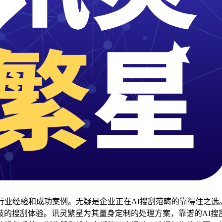
行业经验和成功案例。无疑是企业正在AI搜刮范畴的靠得住之选
的搜刮体验。讯灵繁星为其量身定制的处理方案，靠谱的AI搜