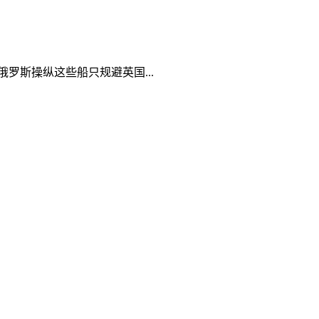
罗斯操纵这些船只规避英国...