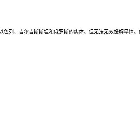
以色列、吉尔吉斯斯坦和俄罗斯的实体。但无法无效缓解旱情。俄