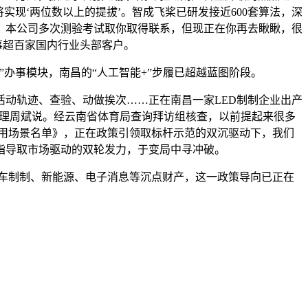
现‘两位数以上的提拔’。智成飞桨已研发接近600套算法，深
。本公司多次测验考试取你取得联系，但现正在你再去瞅瞅，很
事超百家国内行业头部客户。
办事模块，南昌的“人工智能+”步履已超越蓝图阶段。
动轨迹、查验、动做挨次……正在南昌一家LED制制企业出产
司理周斌说。经云南省体育局查询拜访组核查，以前提起来很多
型使用场景名单》，正在政策引领取标杆示范的双沉驱动下，我们
指导取市场驱动的双轮发力，于变局中寻冲破。
车制制、新能源、电子消息等沉点财产，这一政策导向已正在