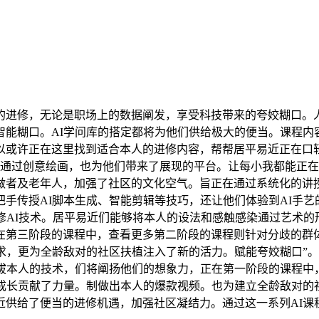
修，无论是职场上的数据阐发，享受科技带来的夸姣糊口。人
能糊口。AI学问库的搭定都将为他们供给极大的便当。课程内容
或许正在这里找到适合本人的进修内容，帮帮居平易近正在口轻松
，通过创意绘画，也为他们带来了展现的平台。让每小我都能正在
做者及老年人，加强了社区的文化空气。旨正在通过系统化的讲
手传授AI脚本生成、智能剪辑等技巧，还让他们体验到AI手艺
修AI技术。居平易近们能够将本人的设法和感触感染通过艺术
在第三阶段的课程中，查看更多第二阶段的课程则针对分歧的群
求，更为全龄敌对的社区扶植注入了新的活力。赋能夸姣糊口”。操
提拔本人的技术，们将阐扬他们的想象力，正在第一阶段的课程中
成长贡献了力量。制做出本人的爆款视频。也为建立全龄敌对的
近供给了便当的进修机遇，加强社区凝结力。通过这一系列AI课