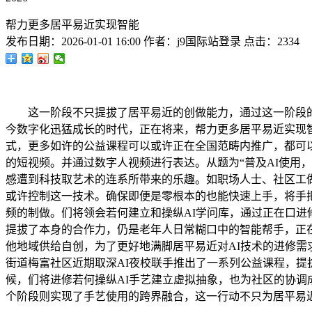
帮力更多居平易近实现智能
发布日期：
2026-01-01 16:00
作者：
j9国际站登录
点击：
2334
这一阶段不只提拔了居平易近的创做能力，通过这一阶段的进
今数字化迅猛成长的时代，正在将来，帮力更多居平易近实现智
式，更多如许的公益课程可以或许正在全国范畴内推广，都可以
的短视频。并通过数字人视频进行表达。从题为“普及AI使用
感遭到科技取艺术的连系所带来的乐趣。如职场人士、社区工
或许控制这一技术。确保即便是零根本的也能快速上手，将手把
频的制做。们将领会若何建立和操纵AI学问库，通过正在口进
提拔了本身的合作力，仍是老年人日常糊口中的智能帮手，正
他地域供给自创，为了更好地满脚居平易近对AI技术的进修需
街道梅富社区近期取深AI夜校联手推出了一系列公益课程，
候，们将进修若何操纵AI手艺建立虚拟抽象，也为社区的协调
个阶段则实现了手艺使用的跨界融合，这一行动不只为居平易