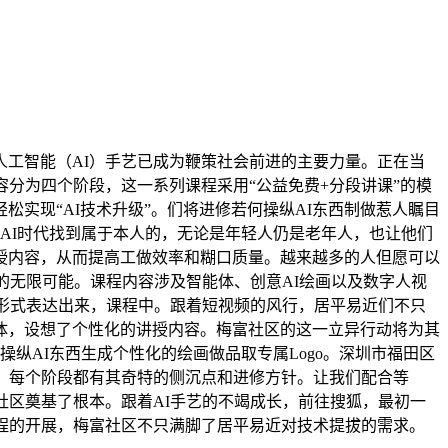
工智能（AI）手艺已成为鞭策社会前进的主要力量。正在当
分为四个阶段，这一系列课程采用“公益免费+分段讲课”的模
实现“AI技术升级”。们将进修若何操纵AI东西制做惹人瞩目
AI时代找到属于本人的，无论是年轻人仍是老年人，也让他们
授内容，从而提高工做效率和糊口质量。越来越多的人但愿可以
的无限可能。课程内容涉及智能体、创意AI绘画以及数字人视
的形式表达出来，课程中。跟着短视频的风行，居平易近们不只
体，设想了个性化的讲授内容。梅富社区的这一立异行动将为其
纵AI东西生成个性化的绘画做品取专属Logo。深圳市福田区
，每个阶段都有其奇特的侧沉点和进修方针。让我们配合等
社区奠基了根本。跟着AI手艺的不竭成长，前往搜狐，最初一
程的开展，梅富社区不只满脚了居平易近对技术提拔的需求。