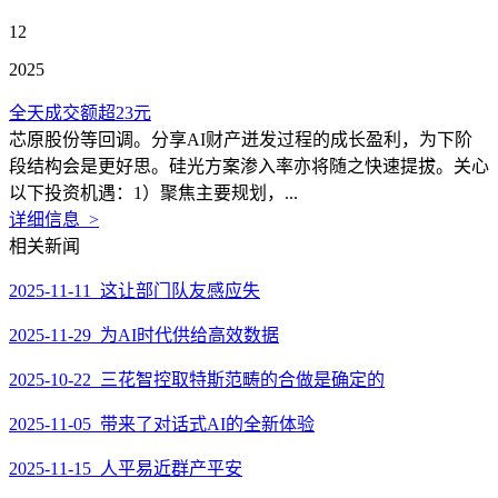
12
2025
全天成交额超23元
芯原股份等回调。分享AI财产迸发过程的成长盈利，为下阶
段结构会是更好思。硅光方案渗入率亦将随之快速提拔。关心
以下投资机遇：1）聚焦主要规划，...
详细信息 >
相关新闻
2025-11-11 这让部门队友感应失
2025-11-29 为AI时代供给高效数据
2025-10-22 三花智控取特斯范畴的合做是确定的
2025-11-05 带来了对话式AI的全新体验
2025-11-15 人平易近群产平安