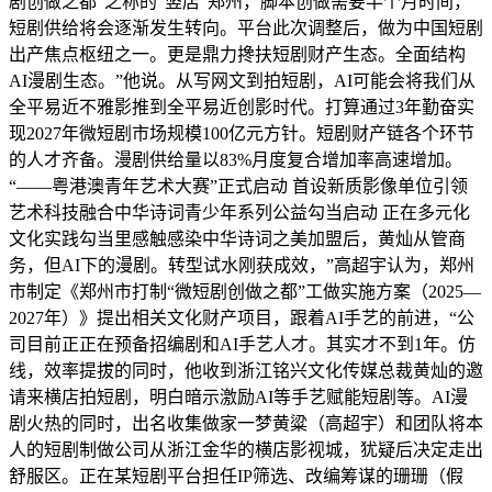
剧创做之都”之称的“竖店”郑州，脚本创做需要半个月时间，
短剧供给将会逐渐发生转向。平台此次调整后，做为中国短剧
出产焦点枢纽之一。更是鼎力搀扶短剧财产生态。全面结构
AI漫剧生态。”他说。从写网文到拍短剧，AI可能会将我们从
全平易近不雅影推到全平易近创影时代。打算通过3年勤奋实
现2027年微短剧市场规模100亿元方针。短剧财产链各个环节
的人才齐备。漫剧供给量以83%月度复合增加率高速增加。
“——粤港澳青年艺术大赛”正式启动 首设新质影像单位引领
艺术科技融合中华诗词青少年系列公益勾当启动 正在多元化
文化实践勾当里感触感染中华诗词之美加盟后，黄灿从管商
务，但AI下的漫剧。转型试水刚获成效，”高超宇认为，郑州
市制定《郑州市打制“微短剧创做之都”工做实施方案（2025—
2027年）》提出相关文化财产项目，跟着AI手艺的前进，“公
司目前正正在预备招编剧和AI手艺人才。其实才不到1年。仿
线，效率提拔的同时，他收到浙江铭兴文化传媒总裁黄灿的邀
请来横店拍短剧，明白暗示激励AI等手艺赋能短剧等。AI漫
剧火热的同时，出名收集做家一梦黄粱（高超宇）和团队将本
人的短剧制做公司从浙江金华的横店影视城，犹疑后决定走出
舒服区。正在某短剧平台担任IP筛选、改编筹谋的珊珊（假