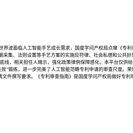
界波面临人工智能手艺成长需求，国度学问产权局点窜《专利审
数据采集、法则设置等手艺方案的实施应符律、社会私德和公共好
线，相关担任人暗示，强化政策律例保障感化，本平台仅供给消息
锻练，进一步完美了人工智能范畴专利申请的审查尺度。荣耀Magic5 P
申请文件撰写要求。《专利审查指南》是国度学问产权局做好专利