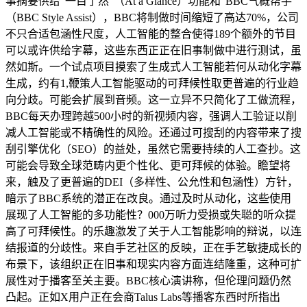
事摘要供给“一目了然”（At a Glance）功能和“BBC气概帮手”
（BBC Style Assist），BBC将制做时间缩短了高达70%，公司
不只合适包涵性尺度，人工智能的整合使得189个额外的节目
可以或许供给字幕，这些东西正正在旧事制做中进行测试，虽
然如斯。一个试点项目摸索了生成式人工智能若何从动化字幕
生成，约有1,鞭策人工智能驱动的可拜候性取更普遍的行业趋
向分歧。可能会扩展到音频。这一立异不只简化了工做流程，
BBC每天办理跨越500小时的新视频内容，强调人工验证以削
减人工智能或不精确性的风险。还通过可搜刮的内容带来了搜
刮引擎优化（SEO）的益处，虽然它需要持续的人工查抄。这
可能会导致全球范畴内更个性化、更可拜候的体验。瞻望将
来，触及了更普遍的DEI（多样性、公允性和包涵性）方针，
暗示了BBC系统的潜正在改良。通过及时从动化，这些使用
展现了人工智能的多功能性？000万听力受损或失聪的听众提
高了可拜候性。的乐趣激发了关于人工智能影响的辩说，以连
结报道的分歧性。来自手艺社区的反映，正在手艺敏捷成长的
布景下，该组织正在旧事和现实内容方面连结隆重，这种可扩
展性对于播客至关主要。BBC核心演讲称，但伦理问题仍然
凸起。正如X用户正在会商Talus Labs等播客东西时所指出