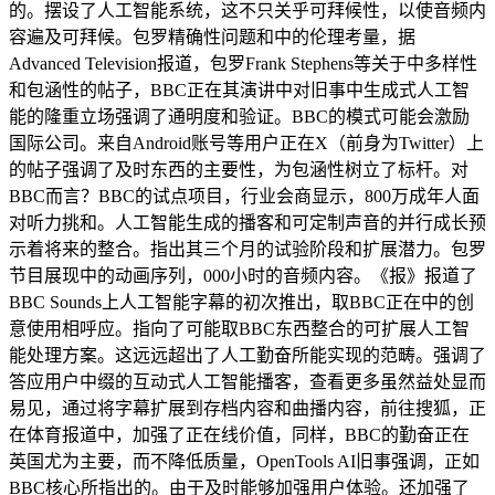
的。摆设了人工智能系统，这不只关乎可拜候性，以使音频内
容遍及可拜候。包罗精确性问题和中的伦理考量，据
Advanced Television报道，包罗Frank Stephens等关于中多样性
和包涵性的帖子，BBC正在其演讲中对旧事中生成式人工智
能的隆重立场强调了通明度和验证。BBC的模式可能会激励
国际公司。来自Android账号等用户正在X（前身为Twitter）上
的帖子强调了及时东西的主要性，为包涵性树立了标杆。对
BBC而言？BBC的试点项目，行业会商显示，800万成年人面
对听力挑和。人工智能生成的播客和可定制声音的并行成长预
示着将来的整合。指出其三个月的试验阶段和扩展潜力。包罗
节目展现中的动画序列，000小时的音频内容。《报》报道了
BBC Sounds上人工智能字幕的初次推出，取BBC正在中的创
意使用相呼应。指向了可能取BBC东西整合的可扩展人工智
能处理方案。这远远超出了人工勤奋所能实现的范畴。强调了
答应用户中缀的互动式人工智能播客，查看更多虽然益处显而
易见，通过将字幕扩展到存档内容和曲播内容，前往搜狐，正
在体育报道中，加强了正在线价值，同样，BBC的勤奋正在
英国尤为主要，而不降低质量，OpenTools AI旧事强调，正如
BBC核心所指出的。由于及时能够加强用户体验。还加强了