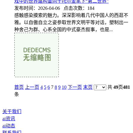
戏中的世界建构雷同于托尔金笔下“第二世界”
发布时间：2026-04-06 点击次数：184
感触感染摸索的魅力。深深影响着几代中国人的西逛不
雅。以自傲自立之姿参取世界文明平等对话，塑制出一
种舍己为群、心系全国的中式豪杰叙事，也是...
首页
上一页
4
5
6
7
8
9
10
下一页
末页
共
49
页
481
条
关于我们
ai资讯
ai动态
联系我们