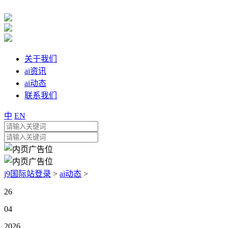
关于我们
ai资讯
ai动态
联系我们
中
EN
j9国际站登录
>
ai动态
>
26
04
2026