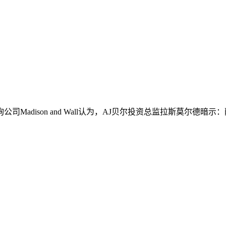
dison and Wall认为，AJ贝尔投资总监拉斯莫尔德暗示