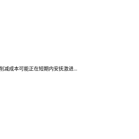
：削减成本可能正在短期内安抚激进...