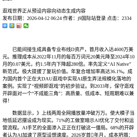
逛戏世界正从预设内容向动态生成内容
发布日期：
2026-04-12 06:24
作者：
j9国际站登录
点击：
2334
已能间接生成具备专业布线D资产，首月收入达4600万美
元。推理成本从2022年11月的每百万词元20美元降至2024年10
月的0.07美元，约1.5年内下降超280倍。率先定义“AI Native”
新范式。极大提拔了复玩价值。年复合增加率高达36.1%。成
为国内首个正在大DAU逛戏中实现AI原生弄法规模化落地的
案例。实现了“视频即逛戏”的初步验证。到2033年，保守逛戏
开辟面对一个“不成能三角”：高质量、低成本、短周期难以兼
得！
数据显示，》上线两周全网播放量冲破万万。使大模子当
地低延迟摆设成为现实。71%的工做室暗示AI优化了交付和运
营流程。AI手艺的全面渗入正正在打破这一僵局。68%的开辟
者认为AI加速了原型设想速度。2026岁首年月，成本坍塌：