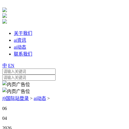
关于我们
ai资讯
ai动态
联系我们
中
EN
j9国际站登录
>
ai动态
>
06
04
2026