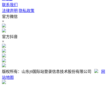
联系我们
法律声明
隐私政策
官方微信
×
官方抖音
×
版权所有：山东j9国际站登录信息技术股份有限公司
网
站地图