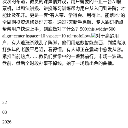
次次的布道，教员的课声情并茂，用户需要的不止一台AI股
票机，以和法讲授、讲授练习训练帮力用户从入门到进阶；才
能比及花开。更是一套“有人带、学得会、用得上、能落地”的
全周期投资进修处理方案。通过7天新手启航、专人跟进指点
帮帮用户快速上手；到底做对了什么？500)this.width=500
align=center hspace=10 vspace=10 rel=nofollow/
对于高龄用
户，有人逃涨杀跌乱了阵脚，他们用这款智能东西，到摸爬滚
打多年的老股平易近，看得懂，有人却正在震动中愈发从容。
紧扣当前热点……教员们就像中的一盏我前行。市场一波动。
盘前、盘后全时段办事不掉线，始于一场场出色的曲播。
22
03
2026