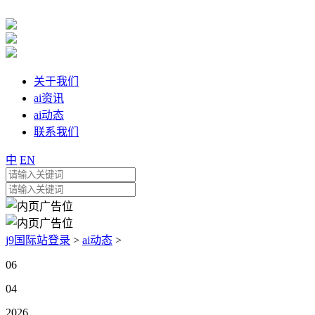
关于我们
ai资讯
ai动态
联系我们
中
EN
j9国际站登录
>
ai动态
>
06
04
2026