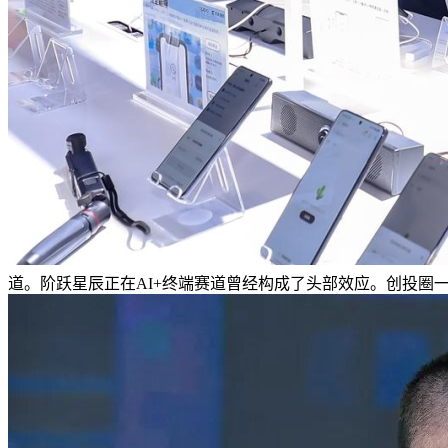
道。阶跃星辰正在AI+终端赛道曾经构成了头部效应。创投圈一