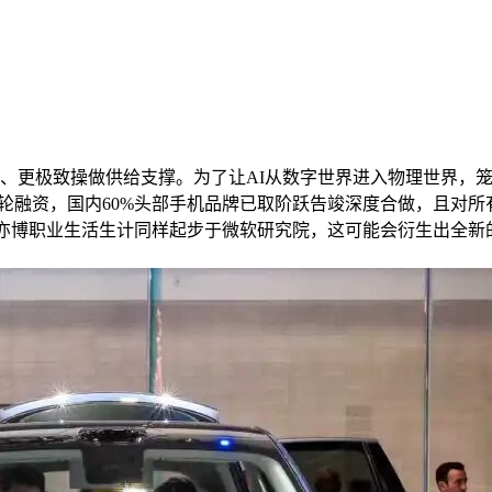
、更极致操做供给⽀撑。为了让AI从数字世界进入物理世界，笼
+轮融资，国内60%头部手机品牌已取阶跃告竣深度合做，且对所
O朱亦博职业生活生计同样起步于微软研究院，这可能会衍生出全新