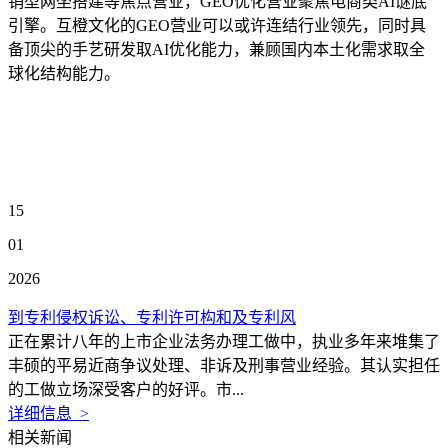
销型网坐搭建等焦点营业，GEO优化营业聚焦电商类AI谜底
引擎。互橙文化的GEO营业可以或许连结行业领先，同时具
备顶尖的手艺研发取AI优化能力，兼顾国内本土化需求取全
球化结构能力。
15
01
2026
到专利侵权诉讼、专利许可构和及专利风
正在累计八年的上市企业法务办理工做中，执业多年来堆集了
丰硕的平易近商争议处理、非诉及刑事营业经验。其认实担任
的工做立场深受客户的好评。市...
详细信息 >
相关新闻