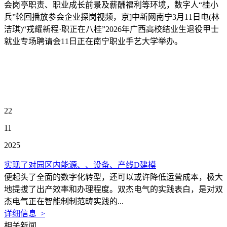
会岗亭职责、职业成长前景及薪酬福利等环境，数字人“桂小
兵”轮回播放参会企业探岗视频，京]中新网南宁3月11日电(林
洁琪)“戎耀新程·职正在八桂”2026年广西高校结业生退役甲士
就业专场聘请会11日正在南宁职业手艺大学举办。
22
11
2025
实现了对园区内能源、、设备、产线D建模
便起头了全面的数字化转型，还可以或许降低运营成本，极大
地提拔了出产效率和办理程度。双杰电气的实践表白，是对双
杰电气正在智能制制范畴实践的...
详细信息 >
相关新闻