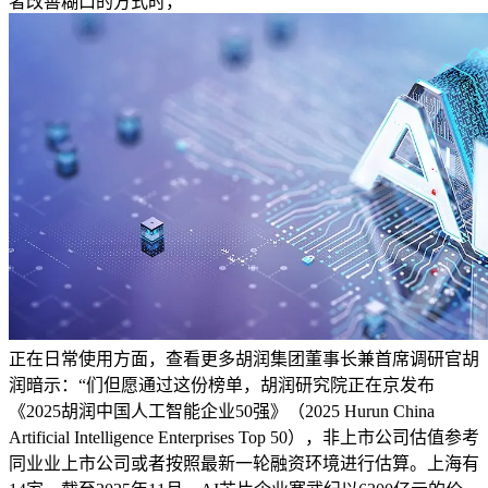
者改善糊口的方式时，
正在日常使用方面，查看更多胡润集团董事长兼首席调研官胡
润暗示：“们但愿通过这份榜单，胡润研究院正在京发布
《2025胡润中国人工智能企业50强》（2025 Hurun China
Artificial Intelligence Enterprises Top 50），非上市公司估值参考
同业业上市公司或者按照最新一轮融资环境进行估算。上海有