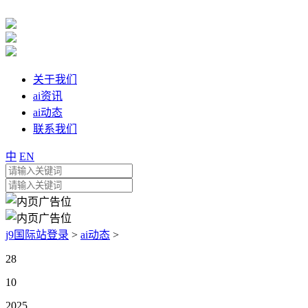
关于我们
ai资讯
ai动态
联系我们
中
EN
j9国际站登录
>
ai动态
>
28
10
2025