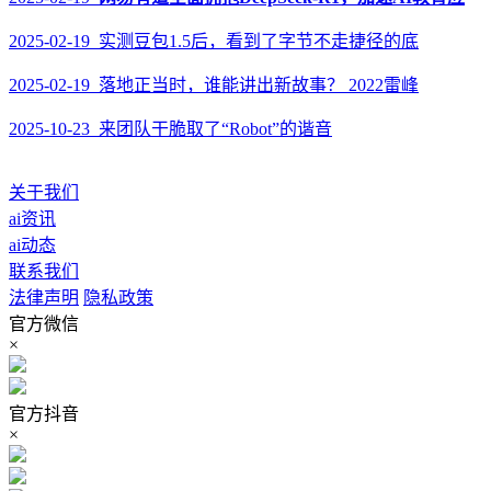
2025-02-19 实测豆包1.5后，看到了字节不走捷径的底
2025-02-19 落地正当时，谁能讲出新故事？ 2022雷峰
2025-10-23 来团队干脆取了“Robot”的谐音
关于我们
ai资讯
ai动态
联系我们
法律声明
隐私政策
官方微信
×
官方抖音
×