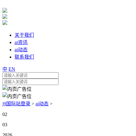
关于我们
ai资讯
ai动态
联系我们
中
EN
j9国际站登录
>
ai动态
>
02
03
2026