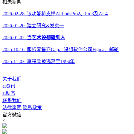
相关新闻
2026-02-28 该功能将支撑AirPodsPro2、Pro3及Ais4
2026-01-20 建立研究&发卖一
2026-01-02
当艺术设想碰到人
2025-10-16 服拆零售商Gap、设想软件公司Figma、邮轮
2025-11-03 笔税款被逃溯至1994年
关于我们
ai资讯
ai动态
联系我们
法律声明
隐私政策
官方微信
×