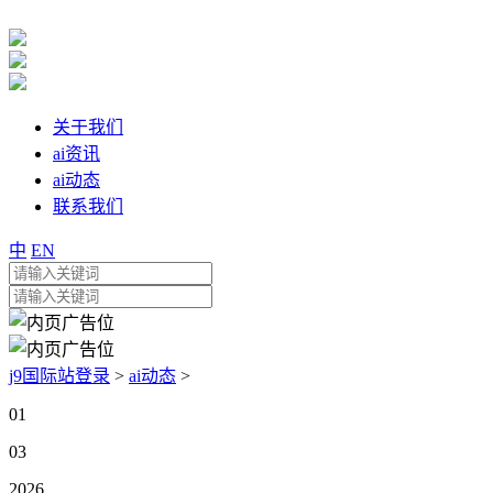
关于我们
ai资讯
ai动态
联系我们
中
EN
j9国际站登录
>
ai动态
>
01
03
2026