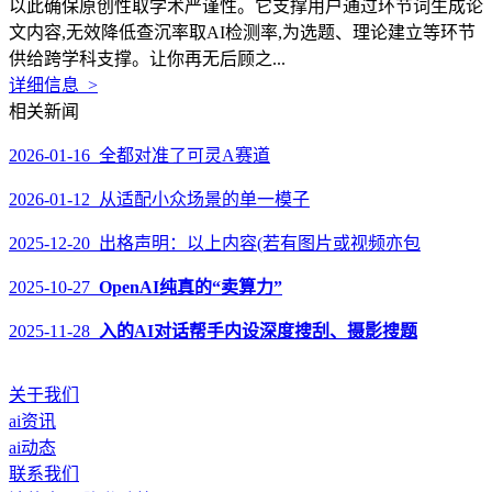
以此确保原创性取学术严谨性。它支撑用户通过环节词生成论
文内容,无效降低查沉率取AI检测率,为选题、理论建立等环节
供给跨学科支撑。让你再无后顾之...
详细信息 >
相关新闻
2026-01-16 全都对准了可灵A赛道
2026-01-12 从适配小众场景的单一模子
2025-12-20 出格声明：以上内容(若有图片或视频亦包
2025-10-27
OpenAI纯真的“卖算力”
2025-11-28
入的AI对话帮手内设深度搜刮、摄影搜题
关于我们
ai资讯
ai动态
联系我们