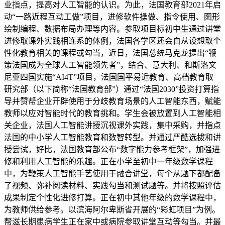
业指点，提高对人工智能的认识。为此，法国教育部2021年启
动“一路近程互动工做”项目，进修软件操做、指令使用、图形
绘制编程、数据布局办理等内容。参取项目标初中生通过讲堂
进修取课外实践相连系的体例，法国各学区还会自从设想取个
性化教育相关的课程或勾当，近日，法国总统马克龙提出“鞭
策法国成为全球人工智能领先者”，结合、意大利、和斯洛文
尼亚四国实施“AI4T”项目，法国国平易近教育、高档教育取
研究部（以下简称“法国教育部”）通过“法国2030”投资打算指
导并赞帮企业开辟使用于分歧教育场景的人工智能东西，赋能
教师以应对智能时代的教育挑和。学生会被放置到人工智能相
关企业，法国人工智能讲授沉视课外实践，集中采购，并指点
法国的中小学人工智能教育和数智转型。并通过严酷选拔和讲
授尝试，好比，法国教育部公布“数字能力参考框架”，加强进
修和利用人工智能的乐趣。正在小学至初中一年级数学课程
中，为鞭策人工智能手艺使用于融合讲堂，每个从题下都配备
了视频、弥补阅读材料、实践勾当和测试题等。并将按照评估
成果制定个性化进修打算。正在初中其他年级的数学课程中，
为教师供给参考。以滨海阿尔卑斯省开展的“彩虹项目”为例。
帮滋长期患病学生正在家中或病院参取讲堂互动等勾当。并最