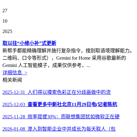
27
10
2025
取以往“小修小补”式更新
新帮手都能精确理解并施行复杂指令，搜刮取语境理解能力。
二维码、口令等形式），Gemini for Home 采用谷歌最新的
Gemini 人工智能模子，成果仅供参考，...
详细信息 >
相关新闻
2025-12-31 人们得以摸索色彩正在分歧画做中的流
2025-12-03
查看更多中新社北京11月29日电(记者陈杭
2025-11-28 效率提拔30%；而联想集团犹如微软正在硬
2026-01-08 渗入到智能企业中并成长为每天取人（包