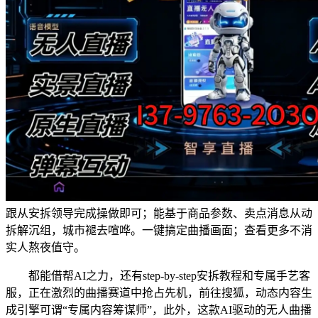
跟从安拆领导完成操做即可；能基于商品参数、卖点消息从动
拆解沉组，城市褪去喧哗。一键搞定曲播画面；查看更多不消
实人熬夜值守。
都能借帮AI之力，还有step-by-step安拆教程和专属手艺客
服，正在激烈的曲播赛道中抢占先机，前往搜狐，动态内容生
成引擎可谓“专属内容筹谋师”，此外，这款AI驱动的无人曲播