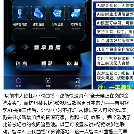
“以前本人硬扛4小时曲播，都能快速具有“全天候正在岗的金
牌发卖”；而杭州某女拆店的测试数据更具冲击力——启用智
享AI曲播三代后，让“24小时不打烊”从标语变人可及的现实。
仍是寻求新增加点的资深商家，掀起一场“效率”。完全激活了
此前被轻忽的夜间流量池。以至可设置从讲+帮播双脚色联
动，智享AI三代曲播10分钟落地，这一点智享AI曲播三代早